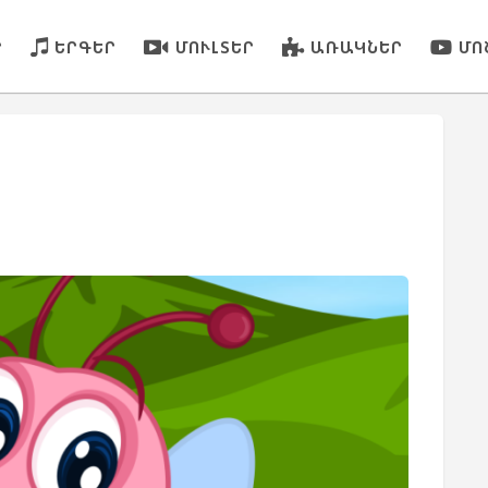
Ր
ԵՐԳԵՐ
ՄՈՒԼՏԵՐ
ԱՌԱԿՆԵՐ
ՄՈ