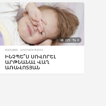
229
0
FEATURED
,
ԱՌՈՂՋՈՒԹՅՈՒՆ
ԻՆՉՊԵ՞Ս ՍՈՎՈՐԵԼ
ԱՐԹՆԱՆԱԼ ՎԱՂ
ԱՌԱՎՈՏՅԱՆ