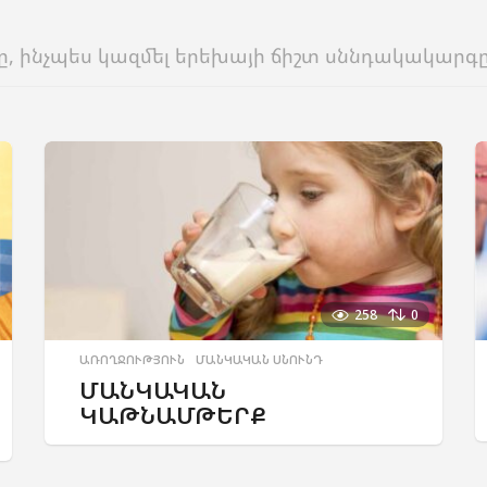
ը, ինչպես կազմել երեխայի ճիշտ սննդակակարգը 
258
0
ԱՌՈՂՋՈՒԹՅՈՒՆ
,
ՄԱՆԿԱԿԱՆ ՍՆՈՒՆԴ
ՄԱՆԿԱԿԱՆ
ԿԱԹՆԱՄԹԵՐՔ