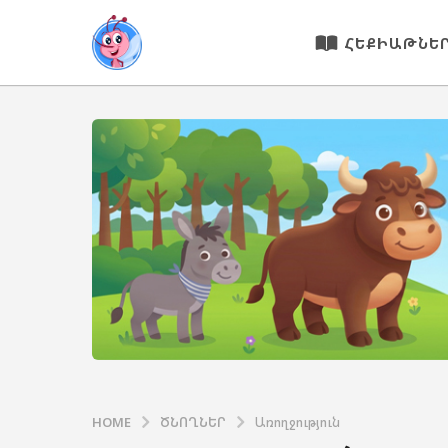
ՀԵՔԻԱԹՆԵ
HOME
ԾՆՈՂՆԵՐ
Առողջություն