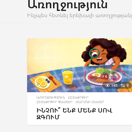
Առողջություն
Ինչպես հետևել երեխայի առողջության
185
0
ԱՌՈՂՋՈՒԹՅՈՒՆ
,
ՀԵՏԱՔՐՔԻՐ
,
ՀԵՏԱՔՐՔԻՐ ՓԱՍՏԵՐ
,
ՄԱՐՄՆԻ ՄԱՍԵՐ
ԻՆՉՈՒ՞ ԵՆՔ ՄԵՆՔ ՍՈՎ
ԶԳՈՒՄ