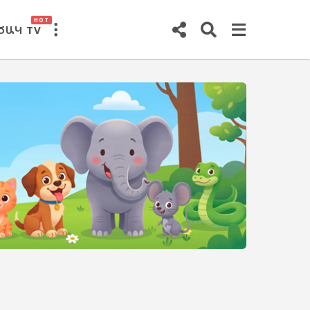
HOT
ԾԱԿ TV