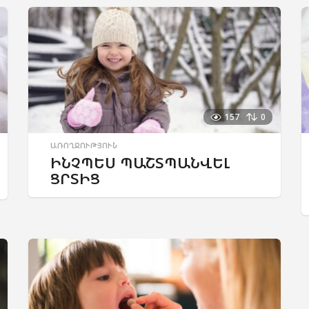
157
0
ԱՌՈՂՋՈՒԹՅՈՒՆ
ԻՆՉՊԵՍ ՊԱՇՏՊԱՆՎԵԼ
ՑՐՏԻՑ