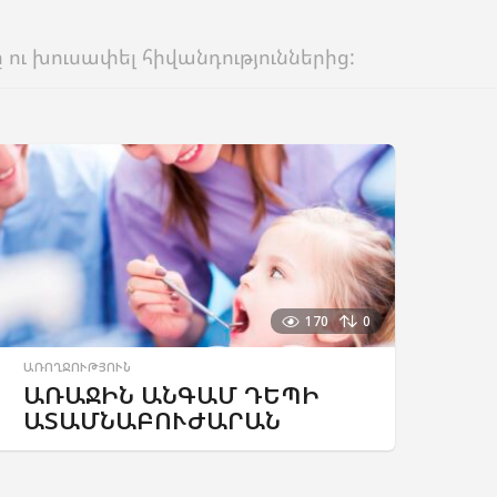
ու խուսափել հիվանդություններից:
170
0
ԱՌՈՂՋՈՒԹՅՈՒՆ
ԱՌԱՋԻՆ ԱՆԳԱՄ ԴԵՊԻ
ԱՏԱՄՆԱԲՈՒԺԱՐԱՆ