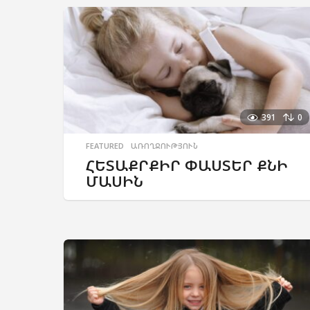
391
0
FEATURED
,
ԱՌՈՂՋՈՒԹՅՈՒՆ
ՀԵՏԱՔՐՔԻՐ ՓԱՍՏԵՐ ՔՆԻ
ՄԱՍԻՆ