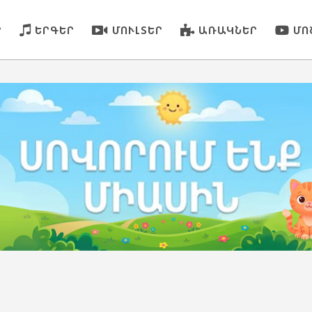
Ր
ԵՐԳԵՐ
ՄՈՒԼՏԵՐ
ԱՌԱԿՆԵՐ
ՄՈ