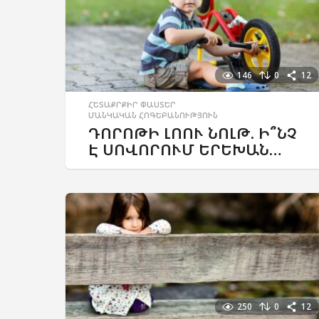
146
0
12
ՀԵՏԱՔՐՔԻՐ ՓԱՍՏԵՐ
,
ՄԱՆԿԱԿԱՆ ՀՈԳԵԲԱՆՈՒԹՅՈՒՆ
ԴՈՐՈԹԻ ԼՈՈՒ ՆՈԼԹ. Ի՞ՆՉ
Է ՍՈՎՈՐՈՒՄ ԵՐԵԽԱՆ…
250
0
12