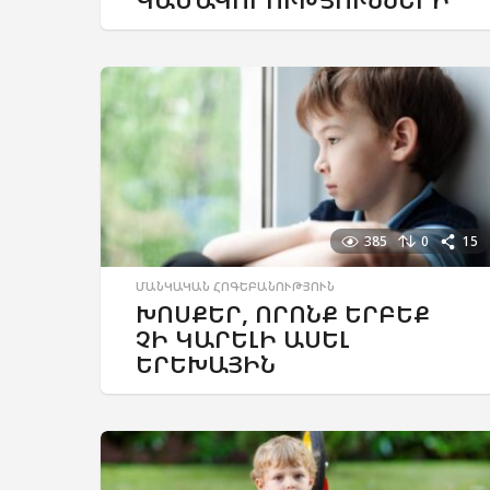
385
0
15
ՄԱՆԿԱԿԱՆ ՀՈԳԵԲԱՆՈՒԹՅՈՒՆ
ԽՈՍՔԵՐ, ՈՐՈՆՔ ԵՐԲԵՔ
ՉԻ ԿԱՐԵԼԻ ԱՍԵԼ
ԵՐԵԽԱՅԻՆ