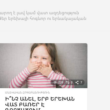
կարող է լավ կամ վատ ազդեցություն
 Ձեր երեխայի հոգևոր ու երևակայական
239
0
7
ՄԱՆԿԱԿԱՆ ՀՈԳԵԲԱՆՈՒԹՅՈՒՆ
Ի՞ՆՉ ԱՆԵԼ, ԵՐԲ ԵՐԵԽԱՆ
ՎԱՏ ԲԱՌԵՐ Է
ԳՈՐԾԱԾՈՒՄ