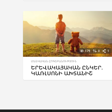
179
0
1
ՄԱՆԿԱԿԱՆ ՀՈԳԵԲԱՆՈՒԹՅՈՒՆ
ԵՐԵՎԱԿԱՅԱԿԱՆ ԸՆԿԵՐ.
ԿԱՌԼՍՈՆԻ ԱԽՏԱՆԻՇ