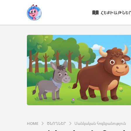
ՀԵՔԻԱԹՆԵ
HOME
ԾՆՈՂՆԵՐ
Մանկական հոգեբանություն