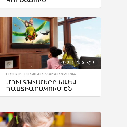
214
0
9
FEATURED
,
ՄԱՆԿԱԿԱՆ ՀՈԳԵԲԱՆՈՒԹՅՈՒՆ
ՄՈՒԼՏՖԻԼՄԵՐԸ ՆԱԵՎ
ԴԱՍՏԻԱՐԱԿՈՒՄ ԵՆ