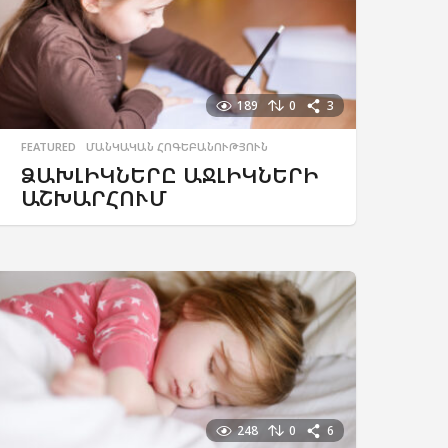
189
0
3
FEATURED
,
ՄԱՆԿԱԿԱՆ ՀՈԳԵԲԱՆՈՒԹՅՈՒՆ
ՁԱԽԼԻԿՆԵՐԸ ԱՋԼԻԿՆԵՐԻ
ԱՇԽԱՐՀՈՒՄ
248
0
6