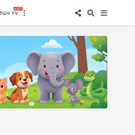
HOT
ԾԱԿ TV