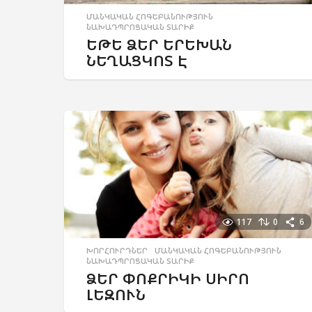
ՄԱՆԿԱԿԱՆ ՀՈԳԵԲԱՆՈՒԹՅՈՒՆ
,
ՆԱԽԱԴՊՐՈՑԱԿԱՆ ՏԱՐԻՔ
ԵԹԵ ՁԵՐ ԵՐԵԽԱՆ
ՆԵՂԱՑԿՈՏ Է
117
0
6
ԽՈՐՀՈՒՐԴՆԵՐ
,
ՄԱՆԿԱԿԱՆ ՀՈԳԵԲԱՆՈՒԹՅՈՒՆ
,
ՆԱԽԱԴՊՐՈՑԱԿԱՆ ՏԱՐԻՔ
ՁԵՐ ՓՈՔՐԻԿԻ ՍԻՐՈ
ԼԵԶՈՒՆ