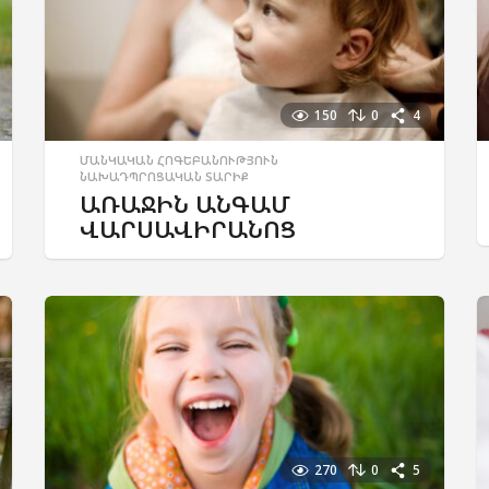
150
0
4
ՄԱՆԿԱԿԱՆ ՀՈԳԵԲԱՆՈՒԹՅՈՒՆ
,
ՆԱԽԱԴՊՐՈՑԱԿԱՆ ՏԱՐԻՔ
ԱՌԱՋԻՆ ԱՆԳԱՄ
ՎԱՐՍԱՎԻՐԱՆՈՑ
270
0
5