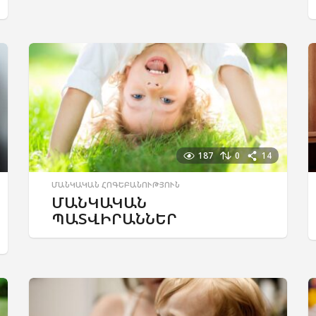
187
0
14
ՄԱՆԿԱԿԱՆ ՀՈԳԵԲԱՆՈՒԹՅՈՒՆ
ՄԱՆԿԱԿԱՆ
ՊԱՏՎԻՐԱՆՆԵՐ