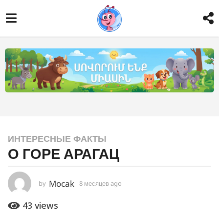
8
ИНТЕРЕСНЫЕ ФАКТЫ
О ГОРЕ АРАГАЦ
м
е
с
Mocak
by
8 месяцев ago
8
я
м
е
ц
43
views
с
е