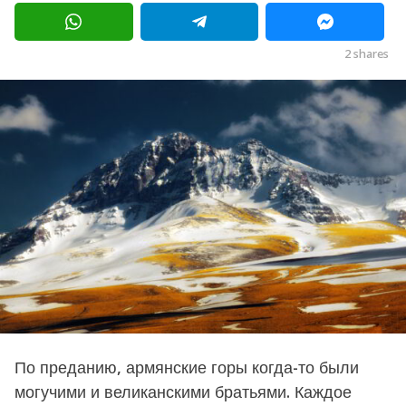
я
в
ц
е
a
2
shares
в
g
a
g
o
o
8
м
е
с
я
ц
е
в
a
g
o
По преданию, армянские горы когда-то были
могучими и великанскими братьями. Каждое