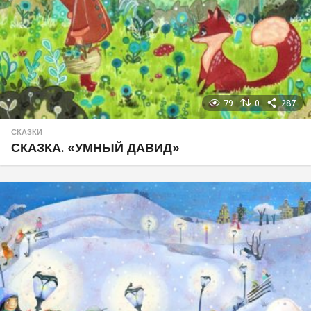
79
0
287
СКАЗКИ
СКАЗКА. «УМНЫЙ ДАВИД»