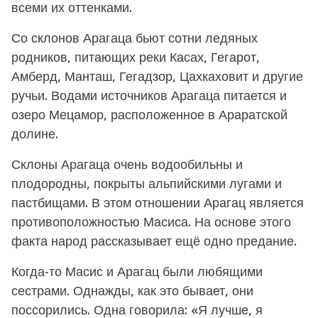
всеми их оттенками.
Со склонов Арагаца бьют сотни ледяных
родников, питающих реки Касах, Гегарот,
Амберд, Манташ, Гегадзор, Цахкаховит и другие
ручьи. Водами источников Арагаца питается и
озеро Мецамор, расположенное в Араратской
долине.
Склоны Арагаца очень водообильны и
плодородны, покрыты альпийскими лугами и
пастбищами. В этом отношении Арагац является
противоположностью Масиса. На основе этого
факта народ рассказывает ещё одно предание.
Когда-то Масис и Арагац были любящими
сестрами. Однажды, как это бывает, они
поссорились. Одна говорила: «Я лучше, я