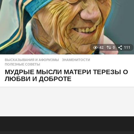
42
0
111
ВЫСКАЗЫВАНИЯ И АФОРИЗМЫ
,
ЗНАМЕНИТОСТИ
,
ПОЛЕЗНЫЕ СОВЕТЫ
МУДРЫЕ МЫСЛИ МАТЕРИ ТЕРЕЗЫ О
ЛЮБВИ И ДОБРОТЕ