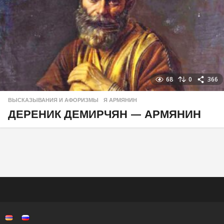
68
0
366
ВЫСКАЗЫВАНИЯ И АФОРИЗМЫ
,
Я АРМЯНИН
ДЕРЕНИК ДЕМИРЧЯН — АРМЯНИН