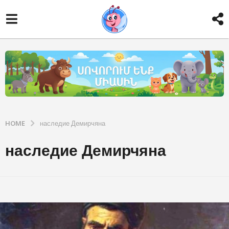
HOME
наследие Демирчяна
наследие Демирчяна