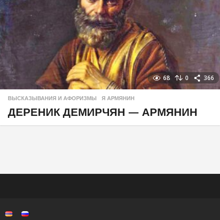
68
0
366
ВЫСКАЗЫВАНИЯ И АФОРИЗМЫ
,
Я АРМЯНИН
ДЕРЕНИК ДЕМИРЧЯН — АРМЯНИН