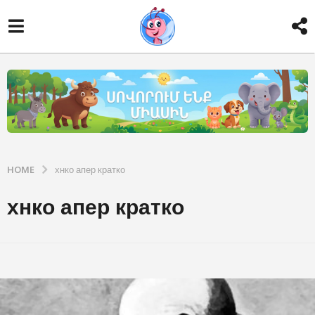
HOME
хнко апер кратко
хнко апер кратко