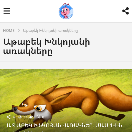
HOME
Աթաբեկ Խնկոյանի առակները
Աթաբեկ Խնկոյանի
առակները
4
11.4k
0
ԱԹԱԲԵԿ ԽՆԿՈՅԱՆ -ԱՌԱԿՆԵՐ. ՄԱՍ 1-ԻՆ