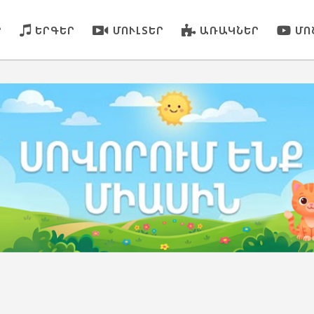
Ր
ԵՐԳԵՐ
ՄՈՒԼՏԵՐ
ԱՌԱԿՆԵՐ
ՄՈ