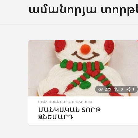
ամանորյա տորթ
279
0
1
ՄԱՆԿԱԿԱՆ ԲԱՂԱԴՐԱՏՈՄՍԵՐ
ՄԱՆԿԱԿԱՆ ՏՈՐԹ
ՁՆԵՄԱՐԴ