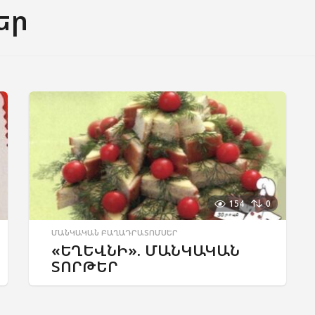
եր
154
0
ՄԱՆԿԱԿԱՆ ԲԱՂԱԴՐԱՏՈՄՍԵՐ
«ԵՂԵՎՆԻ». ՄԱՆԿԱԿԱՆ
ՏՈՐԹԵՐ