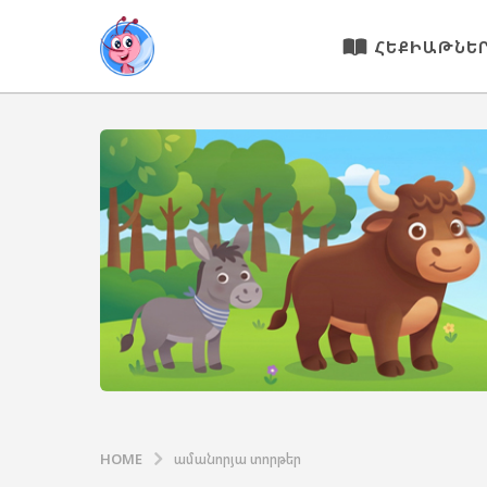
ՀԵՔԻԱԹՆԵ
HOME
ամանորյա տորթեր