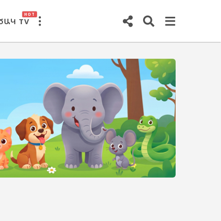
HOT
ԾԱԿ TV