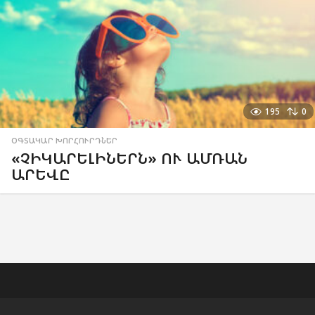
195
0
ՕԳՏԱԿԱՐ ԽՈՐՀՈՒՐԴՆԵՐ
«ՉԻԿԱՐԵԼԻՆԵՐՆ» ՈՒ ԱՄՌԱՆ
ԱՐԵՎԸ