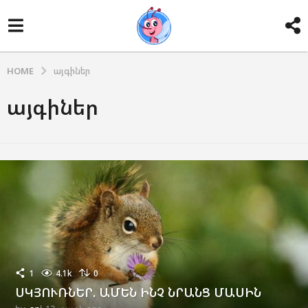
HOME
այգիներ
այգիներ
1
4.1k
0
ՍԿՅՈՒՌՆԵՐ. ԱՄԵՆ ԻՆՉ ՆՐԱՆՑ ՄԱՍԻՆ