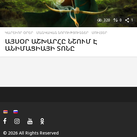
320
0
1
ԿԱՐԵՒՈՐ ՕՐԵՐ
,
ՄԱՆԿԱԿԱՆ ՆՈՐՈՒԹՅՈՒՆՆԵՐ
,
ՄՈՒԼՏԵՐ
ԱՅՍՕՐ ԱՇԽԱՐՀԸ ՆՇՈՒՄ Է
ԱՆԻՄԱՑԻԱՅԻ ՏՈՆԸ
© 2026 All Rights Reserved