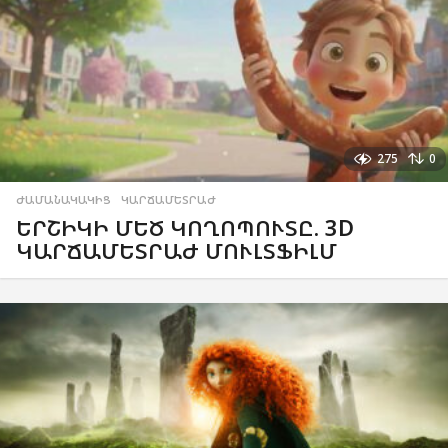
275
0
ԺԱՄԱՆԱԿԱԿԻՑ
,
ԿԱՐՃԱՄԵՏՐԱԺ
ԵՐՇԻԿԻ ՄԵԾ ԿՈՂՈՊՈՒՏԸ. 3D
ԿԱՐՃԱՄԵՏՐԱԺ ՄՈՒԼՏՖԻԼՄ