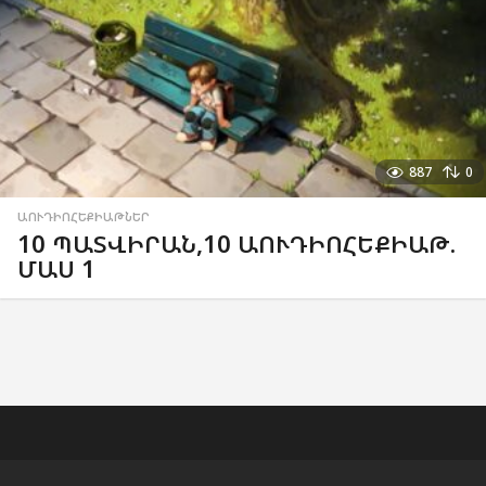
887
0
ԱՈՒԴԻՈՀԵՔԻԱԹՆԵՐ
10 ՊԱՏՎԻՐԱՆ,10 ԱՈՒԴԻՈՀԵՔԻԱԹ.
ՄԱՍ 1