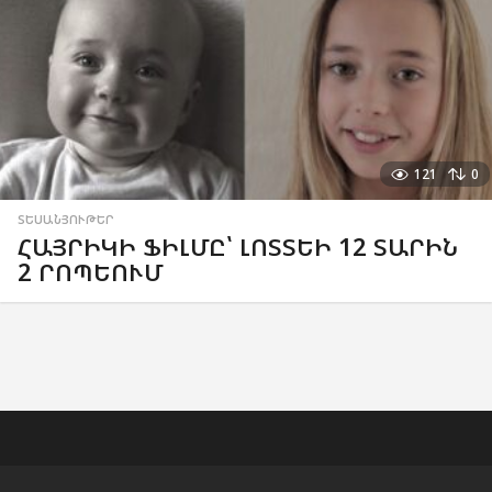
121
0
ՏԵՍԱՆՅՈՒԹԵՐ
ՀԱՅՐԻԿԻ ՖԻԼՄԸ՝ ԼՈՏՏԵԻ 12 ՏԱՐԻՆ
2 ՐՈՊԵՈՒՄ