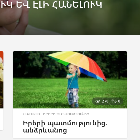
ՒԿ ԵՎ ԷԼԻ ՀԱՆԵԼՈՒԿ
270
0
FEATURED
,
ԻՐԵՐԻ ՊԱՏՄՈՒԹՅՈՒՆԻՑ
Իրերի պատմությունից.
անձրևանոց