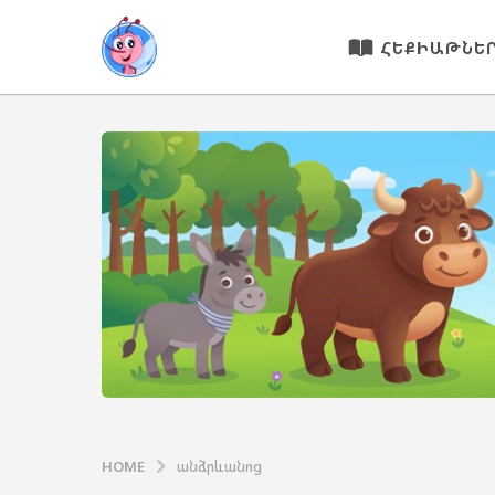
ՀԵՔԻԱԹՆԵ
HOME
անձրևանոց