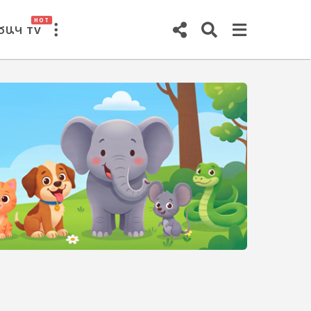
HOT
ԾԱԿ TV