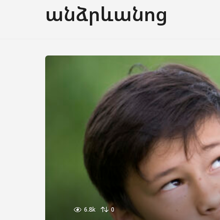
անձրևանոց
6.8k
0