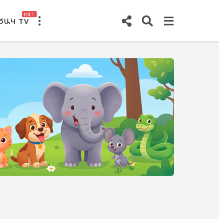
HOT
ԾԱԿ TV