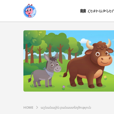
ՀԵՔԻԱԹՆԵ
HOME
աշնանային բանաստեղծություն