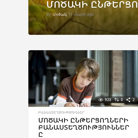
ՄՈԾԱԿԻ ԸՆԹԵՐՑՈ
by
Մոծակ
11 տարի ago
2
ա
մ
ի
ս
a
g
o
923
0
2
ԲԱՆԱՍՏԵՂԾՈՒԹՅՈՒՆՆԵՐ
ՄՈԾԱԿԻ ԸՆԹԵՐՑՈՂՆԵՐԻ
ԲԱՆԱՍՏԵՂԾՈՒԹՅՈՒՆՆԵՐ
Ը