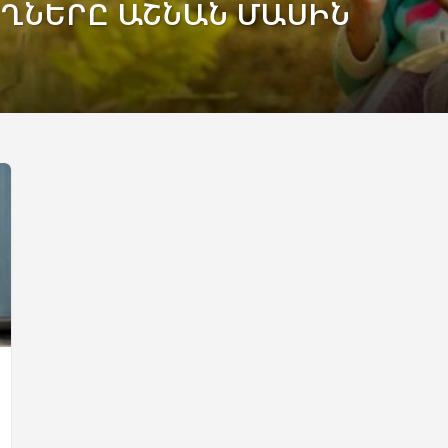
ՂՆԵՐԸ ԱՇՆԱՆ ՄԱՍԻՆ