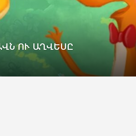
ԱՎՆ ՈՒ ԱՂՎԵՍԸ