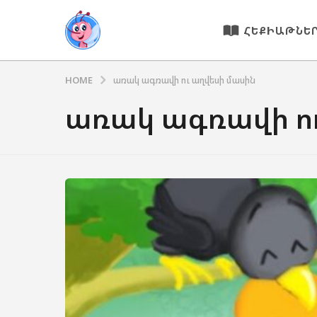
ՀԵՔԻԱԹՆԵ
HOME
առակ ագռավի ու աղվեսի մասին
առակ ագռավի ու