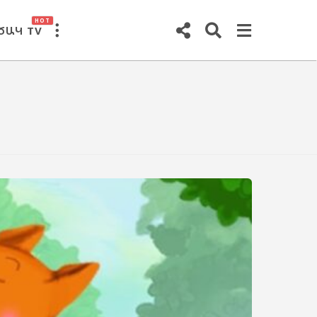
HOT
ԾԱԿ TV