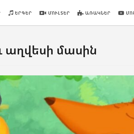
Ր
ԵՐԳԵՐ
ՄՈՒԼՏԵՐ
ԱՌԱԿՆԵՐ
ՄՈ
 աղվեսի մասին