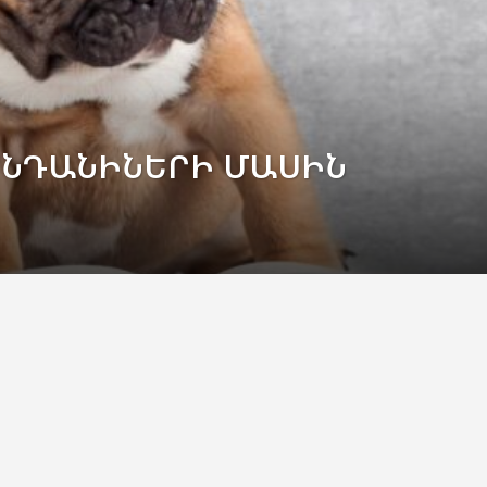
ՆԴԱՆԻՆԵՐԻ ՄԱՍԻՆ