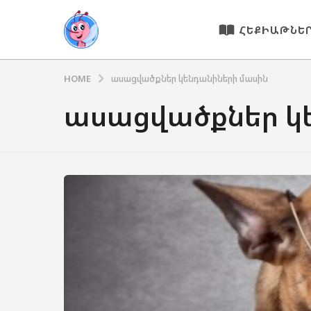
ՀԵՔԻԱԹՆԵ
HOME
ասացվածքներ կենդանիների մասին
ասացվածքներ կ