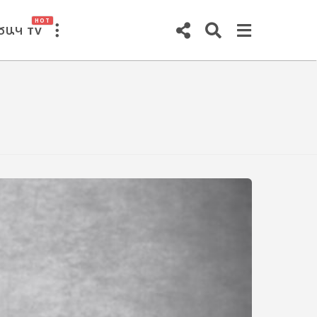
HOT
ԾԱԿ TV