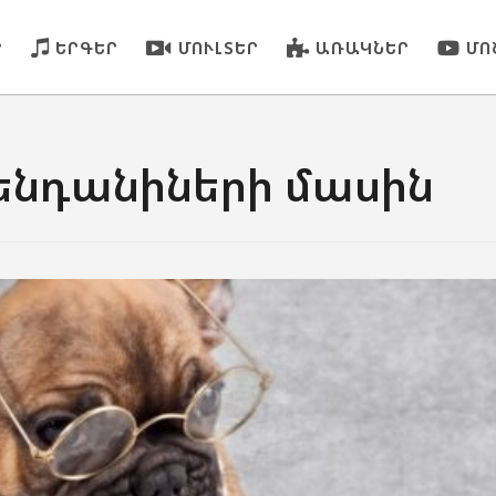
Ր
ԵՐԳԵՐ
ՄՈՒԼՏԵՐ
ԱՌԱԿՆԵՐ
ՄՈ
ենդանիների մասին