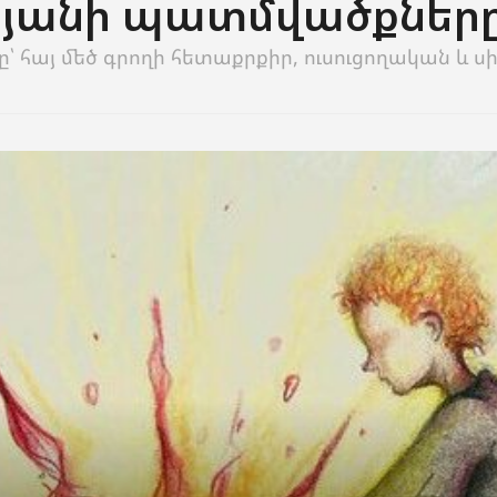
յանի պատմվածքներ
 հայ մեծ գրողի հետաքրքիր, ուսուցողական և