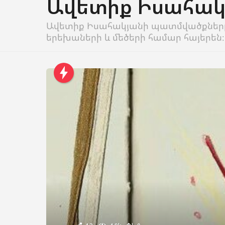
Ավետիք Իսահակ
Ավետիք Իսահակյանի պատմվածքները՝
երեխաների և մեծերի համար հայերեն։