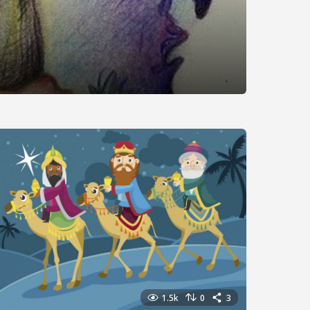
1.5k
0
3