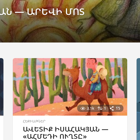
ԱՆ — ԱՐԵՎԻ ՄՈՏ
3.1k
1
15
ՀԵՔԻԱԹՆԵՐ
ԱՎԵՏԻՔ ԻՍԱՀԱԿՅԱՆ —
«ԱՀՄԵԴԻ ՈՒՂՏԸ»