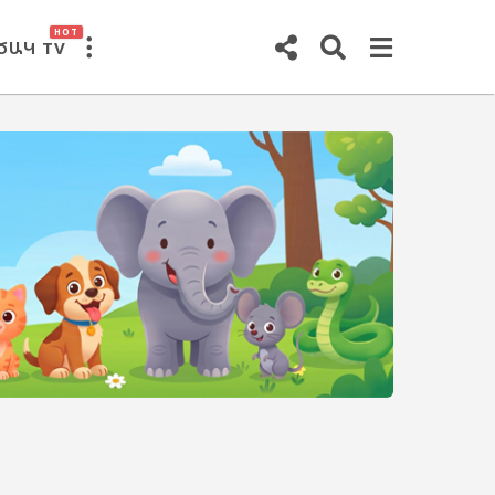
HOT
ԾԱԿ TV