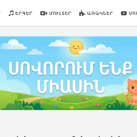
Ր
ԵՐԳԵՐ
ՄՈՒԼՏԵՐ
ԱՌԱԿՆԵՐ
ՄՈ