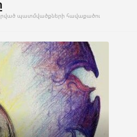
ը
 սիրված պատմվածքների հավաքածու