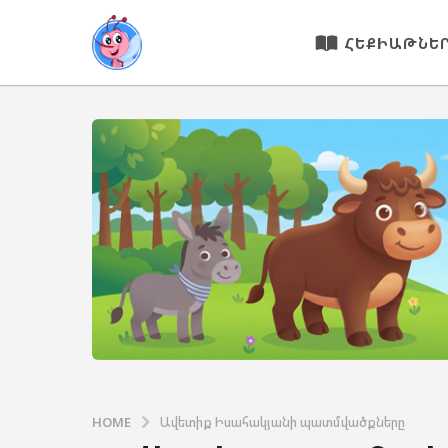
ՀԵՔԻԱԹՆԵ
HOME
Ավետիք Իսահակյանի պատմվածքները