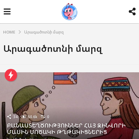
HOME
Արագածոտնի մարզ
Արագածոտնի մարզ
34
50.6k
0
ԲԱՆԱՍՏԵՂԾՈՒԹՅՈՒՆՆԵՐ ՀԱՅ ԶԻՆՎՈՐԻ
ՄԱՍԻՆ ՄՈԾԱԿԻ ԹՂԹԱԿԻՑՆԵՐԻՑ