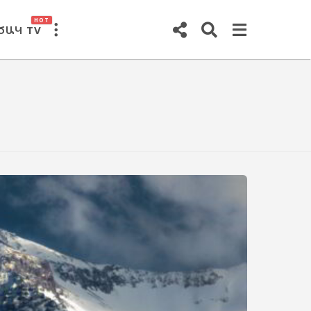
HOT
ԾԱԿ TV