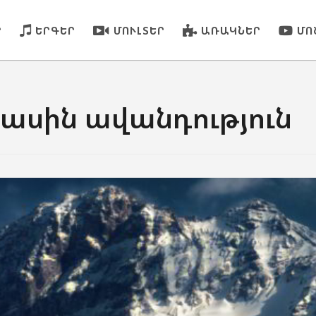
Ր
ԵՐԳԵՐ
ՄՈՒԼՏԵՐ
ԱՌԱԿՆԵՐ
ՄՈ
ասին ավանդություն