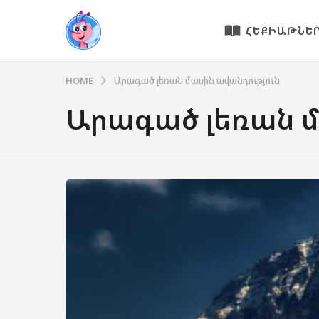
ՀԵՔԻԱԹՆԵ
HOME
Արագած լեռան մասին ավանդություն
Արագած լեռան մ