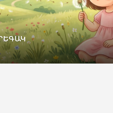
ՐԵԳԱԿ