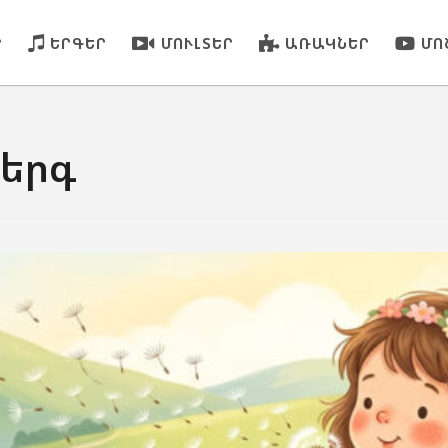
Ր
ԵՐԳԵՐ
ՄՈՒԼՏԵՐ
ԱՌԱԿՆԵՐ
ՄՈ
 երգ