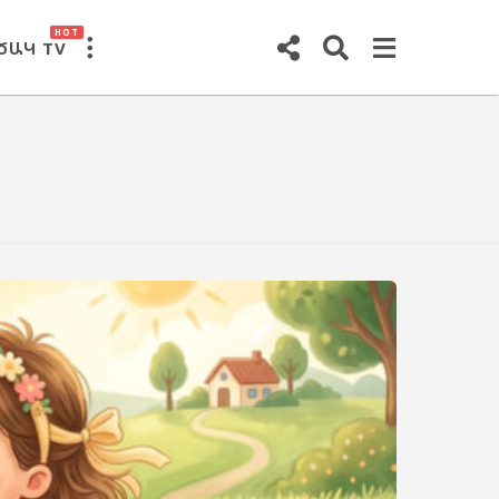
HOT
ԾԱԿ TV