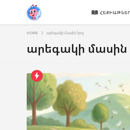
ՀԵՔԻԱԹՆԵ
HOME
արեգակի մասին երգ
արեգակի մասին