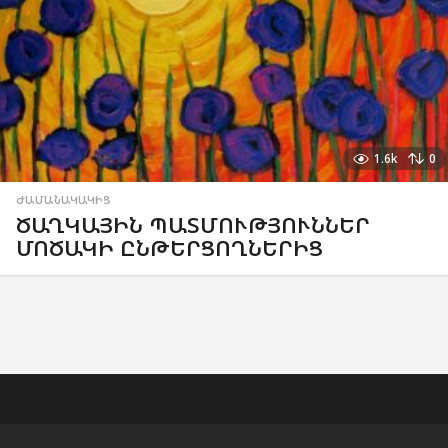
1.6k
0
ԺԱՄԱՆԱԿԱԿԻՑ
ԾԱՂԿԱՅԻՆ ՊԱՏՄՈՒԹՅՈՒՆՆԵՐ
ՄՈԾԱԿԻ ԸՆԹԵՐՑՈՂՆԵՐԻՑ