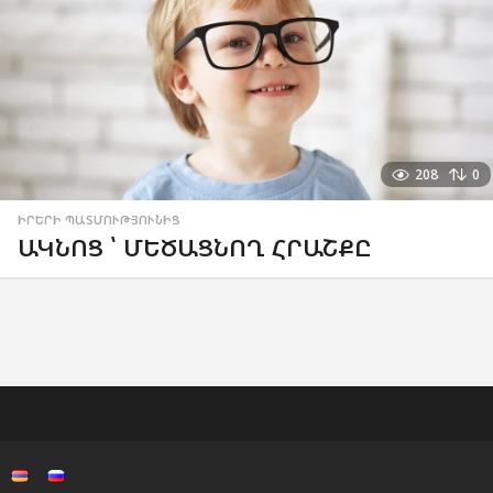
208
0
ԻՐԵՐԻ ՊԱՏՄՈՒԹՅՈՒՆԻՑ
ԱԿՆՈՑ ՝ ՄԵԾԱՑՆՈՂ ՀՐԱՇՔԸ