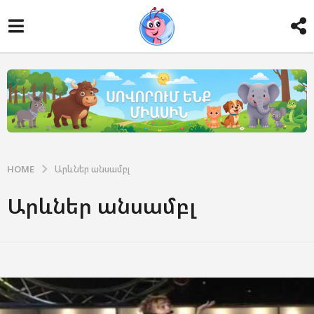
HOME
Արևներ անսամբլ
Արևներ անսամբլ