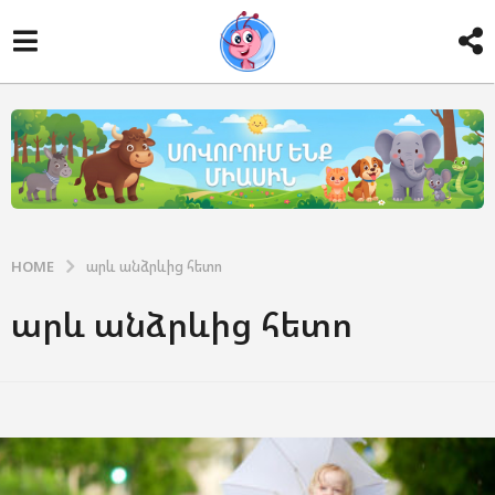
HOME
արև անձրևից հետո
արև անձրևից հետո