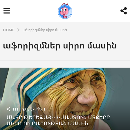
HOME
աֆորիզմներ սիրո մասին
աֆորիզմներ սիրո մասին
111
3.6k
1
ՄԱՅՐ ԹԵՐԵԶԱՅԻ ԻՄԱՍՏՈՒՆ ՄՏՔԵՐԸ
ՍԻՐՈ ՈՒ ԲԱՐՈՒԹՅԱՆ ՄԱՍԻՆ