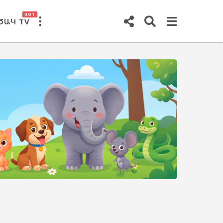
HOT
ԾԱԿ TV