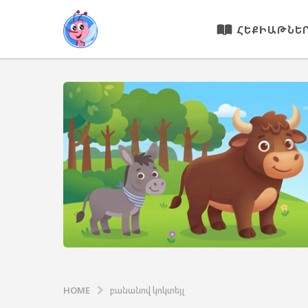
ՀԵՔԻԱԹՆԵ
HOME
բանանով կոկտեյլ