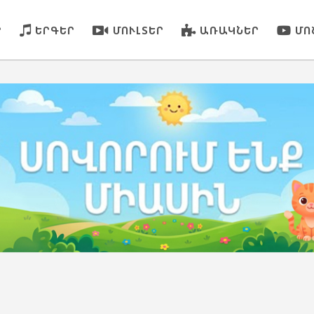
Ր
ԵՐԳԵՐ
ՄՈՒԼՏԵՐ
ԱՌԱԿՆԵՐ
ՄՈ