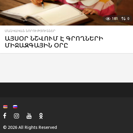
181
0
ՄԱՆԿԱԿԱՆ ՆՈՐՈՒԹՅՈՒՆՆԵՐ
ԱՅՍՕՐ ՆՇՎՈՒՄ Է ԳՐՈՂՆԵՐԻ
ՄԻՋԱԶԳԱՅԻՆ ՕՐԸ
© 2026 All Rights Reserved