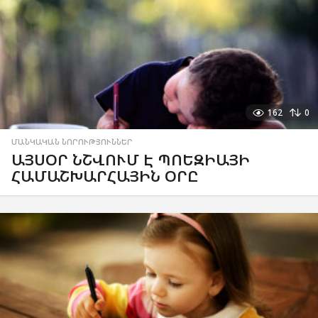
162
0
ՄԱՆԿԱԿԱՆ ՆՈՐՈՒԹՅՈՒՆՆԵՐ
ԱՅՍՕՐ ՆՇՎՈՒՄ Է ՊՈԵԶԻԱՅԻ
ՀԱՄԱՇԽԱՐՀԱՅԻՆ ՕՐԸ