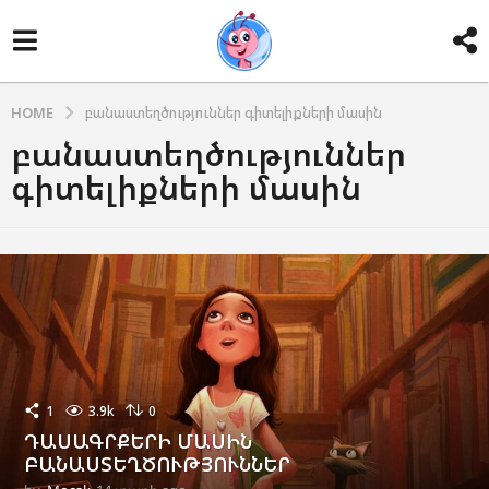
HOME
բանաստեղծություններ գիտելիքների մասին
բանաստեղծություններ
գիտելիքների մասին
1
3.9k
0
ԴԱՍԱԳՐՔԵՐԻ ՄԱՍԻՆ
ԲԱՆԱՍՏԵՂԾՈՒԹՅՈՒՆՆԵՐ