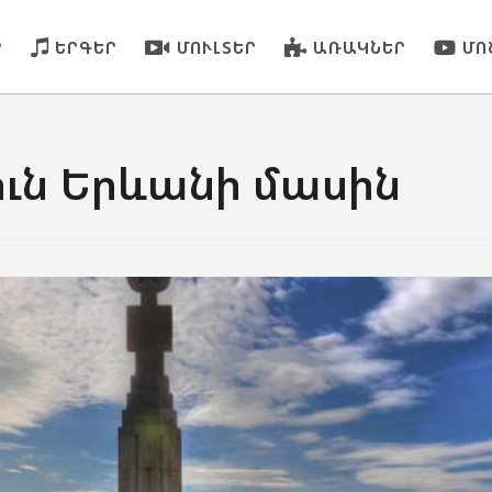
Ր
ԵՐԳԵՐ
ՄՈՒԼՏԵՐ
ԱՌԱԿՆԵՐ
ՄՈ
ւն Երևանի մասին