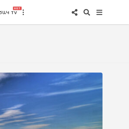
HOT
ԾԱԿ TV