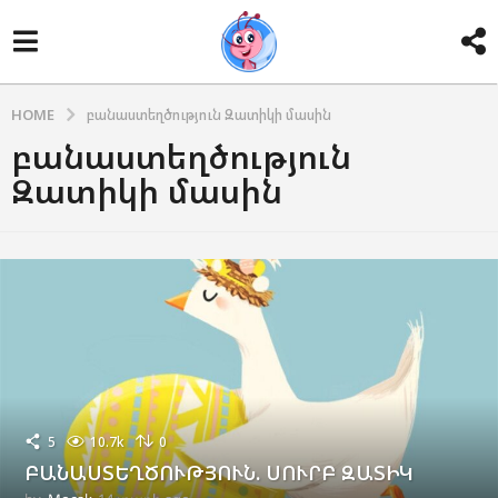
HOME
բանաստեղծություն Զատիկի մասին
բանաստեղծություն
Զատիկի մասին
5
10.7k
0
ԲԱՆԱՍՏԵՂԾՈՒԹՅՈՒՆ. ՍՈՒՐԲ ԶԱՏԻԿ