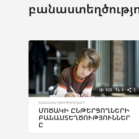
բանաստեղծությո
923
0
2
ԲԱՆԱՍՏԵՂԾՈՒԹՅՈՒՆՆԵՐ
ՄՈԾԱԿԻ ԸՆԹԵՐՑՈՂՆԵՐԻ
ԲԱՆԱՍՏԵՂԾՈՒԹՅՈՒՆՆԵՐ
Ը