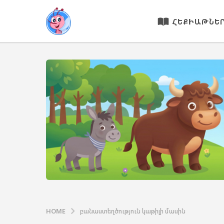
ՀԵՔԻԱԹՆԵ
HOME
բանաստեղծություն կաթիլի մասին