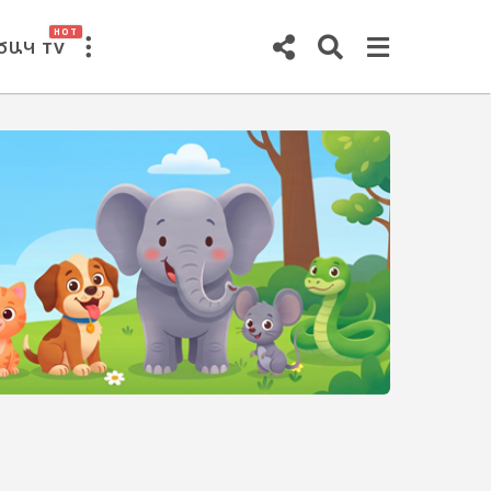
HOT
ԾԱԿ TV