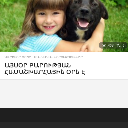
403
0
ԿԱՐԵՒՈՐ ՕՐԵՐ
,
ՄԱՆԿԱԿԱՆ ՆՈՐՈՒԹՅՈՒՆՆԵՐ
ԱՅՍՕՐ ԲԱՐՈՒԹՅԱՆ
ՀԱՄԱՇԽԱՐՀԱՅԻՆ ՕՐՆ Է