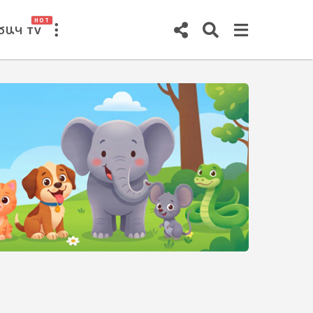
HOT
ԾԱԿ TV