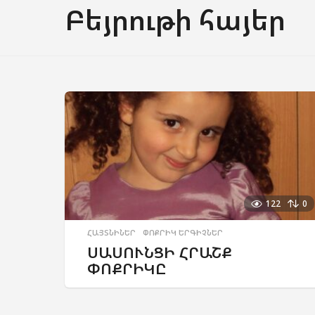
Բեյրութի հայեր
122
0
ՀԱՅՏՆԻՆԵՐ
,
ՓՈՔՐԻԿ ԵՐԳԻՉՆԵՐ
ՍԱՍՈՒՆՑԻ ՀՐԱՇՔ
ՓՈՔՐԻԿԸ