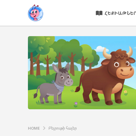
ՀԵՔԻԱԹՆԵ
HOME
Բեյրութի հայեր