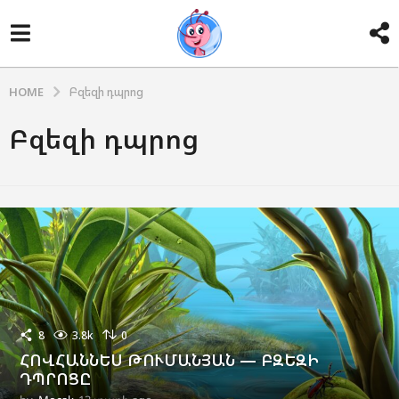
HOME
Բզեզի դպրոց
Բզեզի դպրոց
8
3.8k
0
ՀՈՎՀԱՆՆԵՍ ԹՈՒՄԱՆՅԱՆ — ԲԶԵԶԻ
ԴՊՐՈՑԸ