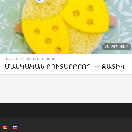
297
0
ՄԱՆԿԱԿԱՆ ԲԱՂԱԴՐԱՏՈՄՍԵՐ
ՄԱՆԿԱԿԱՆ ԲՈՒՏԵՐԲՐՈԴ — ԶԱՏԻԿ