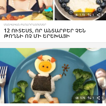
1.1k
1
9
ՄԱՆԿԱԿԱՆ ԲԱՂԱԴՐԱՏՈՄՍԵՐ
12 ՈՒՏԵՍՏ, ՈՐ ԱՆՏԱՐԲԵՐ ՉԵՆ
ԹՈՂՆԻ ՈՉ ՄԻ ԵՐԵԽԱՅԻ
576
1
1