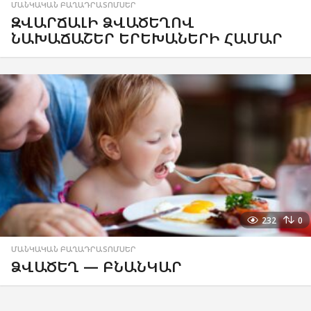
ՄԱՆԿԱԿԱՆ ԲԱՂԱԴՐԱՏՈՄՍԵՐ
ԶՎԱՐՃԱԼԻ ՁՎԱԾԵՂՈՎ
ՆԱԽԱՃԱՇԵՐ ԵՐԵԽԱՆԵՐԻ ՀԱՄԱՐ
232
0
ՄԱՆԿԱԿԱՆ ԲԱՂԱԴՐԱՏՈՄՍԵՐ
ՁՎԱԾԵՂ — ԲՆԱՆԿԱՐ