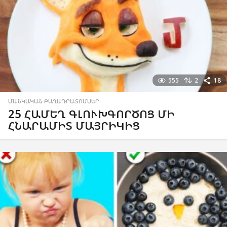
555
2
18
ՄԱՆԿԱԿԱՆ ԲԱՂԱԴՐԱՏՈՄՍԵՐ
25 ՀԱՄԵՂ ԳԼՈՒԽԳՈՐԾՈՑ ՄԻ
ՀՆԱՐԱՄԻՏ ՄԱՅՐԻԿԻՑ