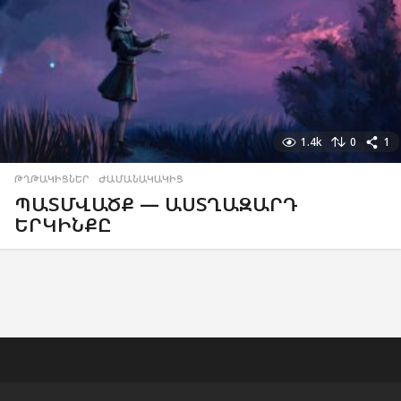
1.4k
0
1
ԹՂԹԱԿԻՑՆԵՐ
,
ԺԱՄԱՆԱԿԱԿԻՑ
ՊԱՏՄՎԱԾՔ — ԱՍՏՂԱԶԱՐԴ
ԵՐԿԻՆՔԸ