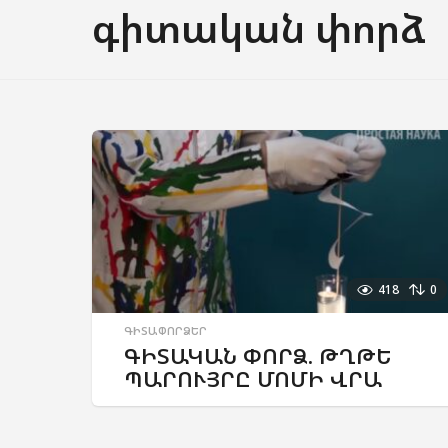
գիտական փորձ
418
0
ԳԻՏԱՓՈՐՁԵՐ
ԳԻՏԱԿԱՆ ՓՈՐՁ. ԹՂԹԵ
ՊԱՐՈՒՅՐԸ ՄՈՄԻ ՎՐԱ