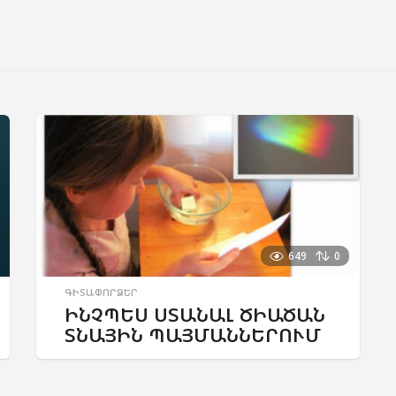
649
0
ԳԻՏԱՓՈՐՁԵՐ
ԻՆՉՊԵՍ ՍՏԱՆԱԼ ԾԻԱԾԱՆ
ՏՆԱՅԻՆ ՊԱՅՄԱՆՆԵՐՈՒՄ