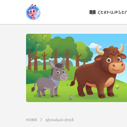
ՀԵՔԻԱԹՆԵ
HOME
գիտական փորձ