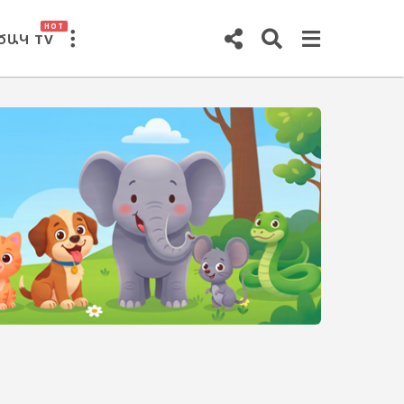
HOT
ԾԱԿ TV