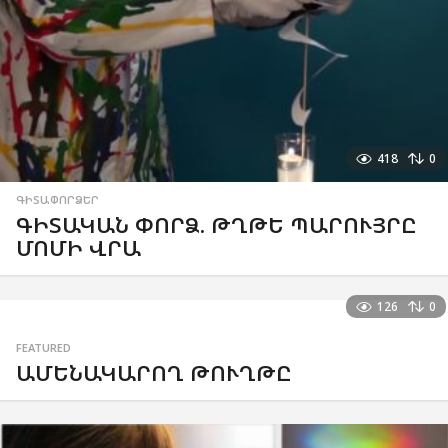
418
0
ԳԻՏԱՓՈՐՁԵՐ
ԳԻՏԱԿԱՆ ՓՈՐՁ. ԹՂԹԵ ՊԱՐՈՒՅՐԸ
ՄՈՄԻ ՎՐԱ
126
0
FEATURED
ԱՄԵՆԱԿԱՐՈՂ ԹՈՒՂԹԸ