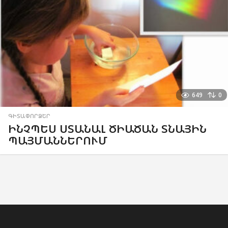
649
0
ԳԻՏԱՓՈՐՁԵՐ
ԻՆՉՊԵՍ ՍՏԱՆԱԼ ԾԻԱԾԱՆ ՏՆԱՅԻՆ
ՊԱՅՄԱՆՆԵՐՈՒՄ