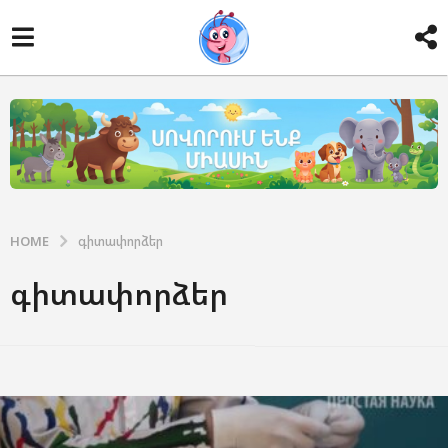
HOME
գիտափորձեր
գիտափորձեր