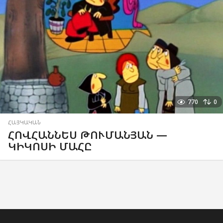
770
0
ՀԱՅԿԱԿԱՆ
ՀՈՎՀԱՆՆԵՍ ԹՈՒՄԱՆՅԱՆ —
ԿԻԿՈՍԻ ՄԱՀԸ