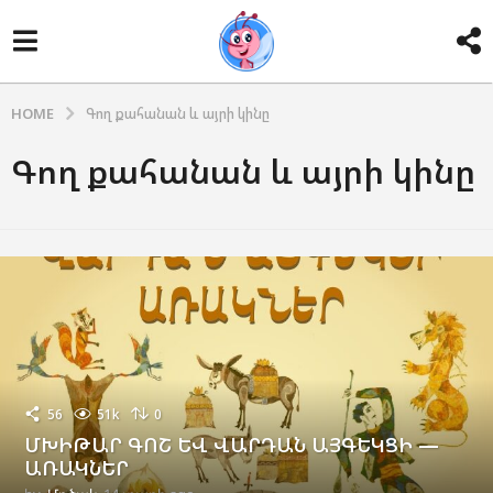
HOME
Գող քահանան և այրի կինը
Գող քահանան և այրի կինը
56
51k
0
ՄԽԻԹԱՐ ԳՈՇ ԵՎ ՎԱՐԴԱՆ ԱՅԳԵԿՑԻ —
ԱՌԱԿՆԵՐ