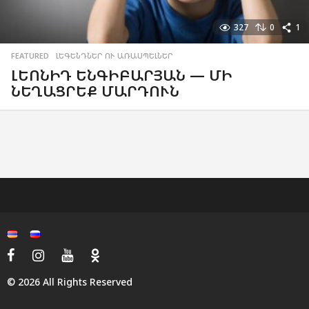
327
0
1
FEATURED
,
ԼԵԳԵՆԴՆԵՐ ՈՒ ԱՌԱՍՊԵԼՆԵՐ
ԼԵՈՆԻԴ ԵՆԳԻԲԱՐՅԱՆ — ՄԻ
ՆԵՂԱՑՐԵՔ ՄԱՐԴՈՒՆ
© 2026 All Rights Reserved