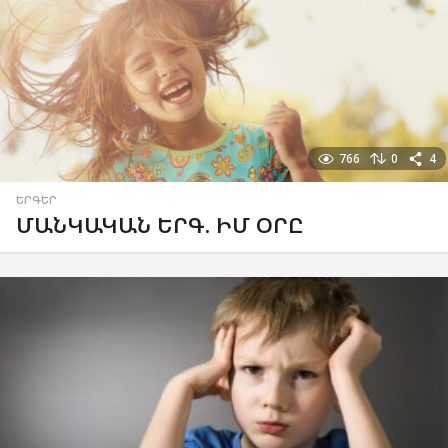
766
0
4
ԵՐԳԵՐ
ՄԱՆԿԱԿԱՆ ԵՐԳ. ԻՄ ՕՐԸ