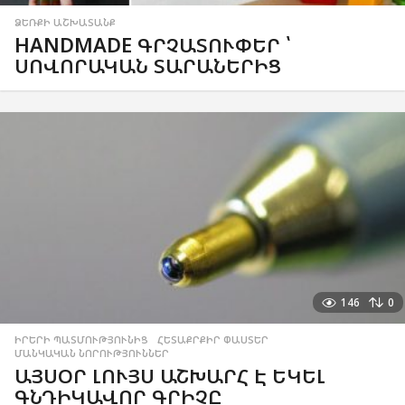
ՁԵՌՔԻ ԱՇԽԱՏԱՆՔ
HANDMADE ԳՐՉԱՏՈՒՓԵՐ ՝
ՍՈՎՈՐԱԿԱՆ ՏԱՐԱՆԵՐԻՑ
146
0
ԻՐԵՐԻ ՊԱՏՄՈՒԹՅՈՒՆԻՑ
,
ՀԵՏԱՔՐՔԻՐ ՓԱՍՏԵՐ
,
ՄԱՆԿԱԿԱՆ ՆՈՐՈՒԹՅՈՒՆՆԵՐ
ԱՅՍՕՐ ԼՈՒՅՍ ԱՇԽԱՐՀ Է ԵԿԵԼ
ԳՆԴԻԿԱՎՈՐ ԳՐԻՉԸ