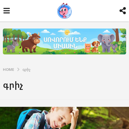
HOME
գրիչ
գրիչ