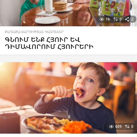
1k
0
2
ՔԱՂԱՔԱՎԱՐՈՒԹՅԱՆ ԿԱՆՈՆՆԵՐ
ԳՆՈՒՄ ԵՆՔ ՀՅՈՒՐ ԵՎ
ԴԻՄԱՎՈՐՈՒՄ ՀՅՈՒՐԵՐԻ
609
0