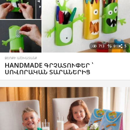
713
0
5
ՁԵՌՔԻ ԱՇԽԱՏԱՆՔ
HANDMADE ԳՐՉԱՏՈՒՓԵՐ ՝
ՍՈՎՈՐԱԿԱՆ ՏԱՐԱՆԵՐԻՑ