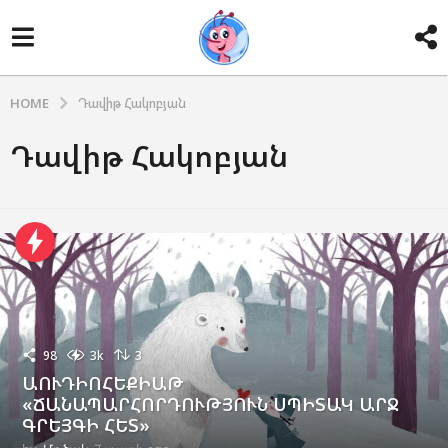
HOME
Դավիթ Հակոբյան
Դավիթ Հակոբյան
98
3k
3
ԱՈՒԴԻՈՀԵՔԻԱԹ
«ՃԱՆԱՊԱՐՀՈՐԴՈՒԹՅՈՒՆ ՍՊԻՏԱԿ ԱՐՋ
ԳՐԵՅԳԻ ՀԵՏ»