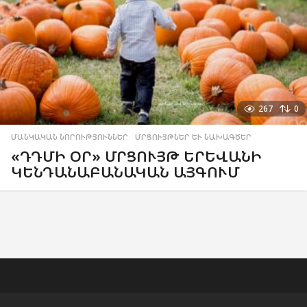
267
0
ՄԱՆԿԱԿԱՆ ՆՈՐՈՒԹՅՈՒՆՆԵՐ
,
ՄՐՑՈՒՅԹՆԵՐ ԵՒ ՆԱԽԱԳԾԵՐ
«ԴԴՄԻ ՕՐ» ՄՐՑՈՒՅԹ ԵՐԵՎԱՆԻ
ԿԵՆԴԱՆԱԲԱՆԱԿԱՆ ԱՅԳՈՒՄ