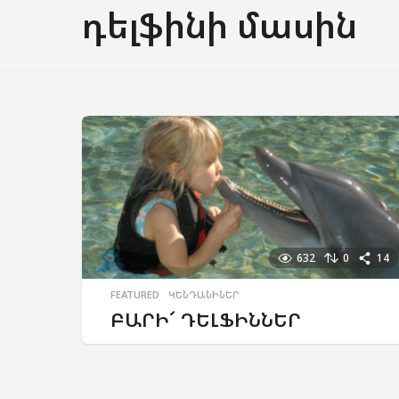
դելֆինի մասին
632
0
14
FEATURED
,
ԿԵՆԴԱՆԻՆԵՐ
ԲԱՐԻ՜ ԴԵԼՖԻՆՆԵՐ