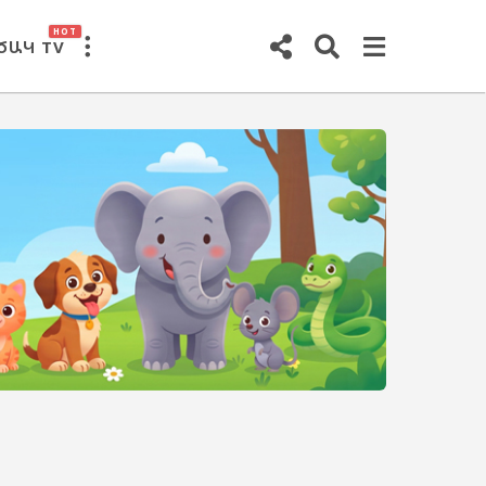
HOT
ԾԱԿ TV