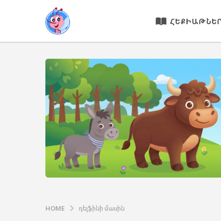
ՀԵՔԻԱԹՆԵ
HOME
դելֆինի մասին